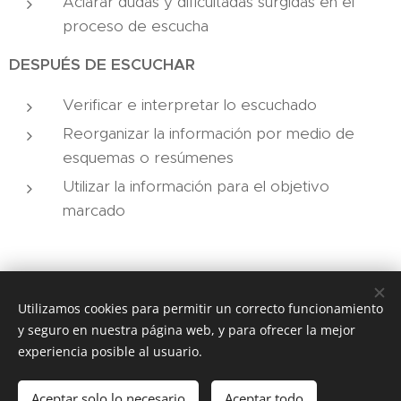
Aclarar dudas y dificultadas surgidas en el
proceso de escucha
DESPUÉS DE ESCUCHAR
Verificar e interpretar lo escuchado
Reorganizar la información por medio de
esquemas o resúmenes
Utilizar la información para el objetivo
marcado
Utilizamos cookies para permitir un correcto funcionamiento
y seguro en nuestra página web, y para ofrecer la mejor
experiencia posible al usuario.
IES ZOCO, C/ JOSÉ MARÍA MARTORELL, S/N Córdoba,
14005, (+34)957
Aceptar solo lo necesario
Aceptar todo