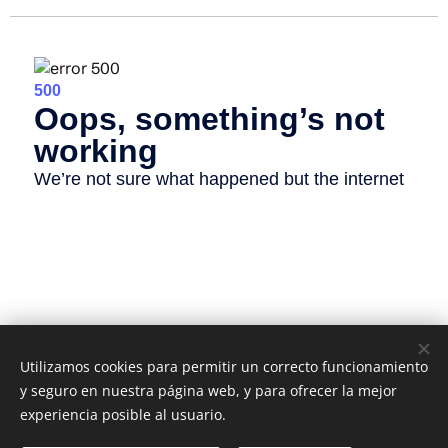
Utilizamos cookies para permitir un correcto funcionamiento
y seguro en nuestra página web, y para ofrecer la mejor
experiencia posible al usuario.
IES ZOCO, C/ JOSÉ MARÍA MARTORELL, S/N Córdoba,
14005, (+34)957