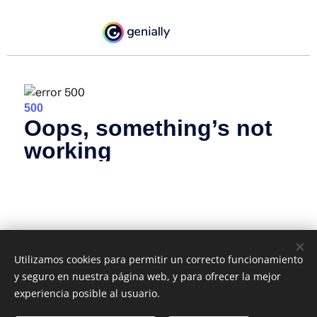
Utilizamos cookies para permitir un correcto funcionamiento
y seguro en nuestra página web, y para ofrecer la mejor
experiencia posible al usuario.
IES ZOCO, C/ JOSÉ MARÍA MARTORELL, S/N Córdoba,
14005, (+34)957