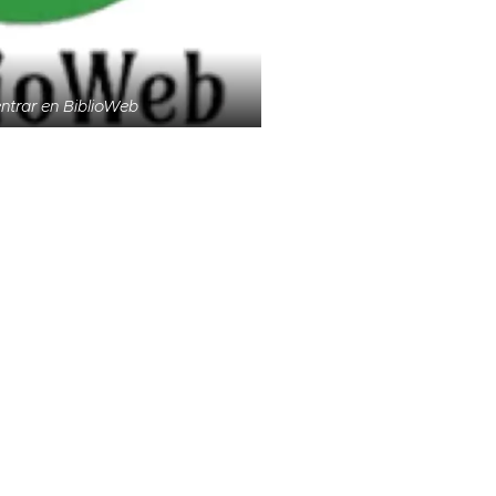
ntrar en BiblioWeb