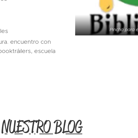
Pincha para e
les
ura. encuentro con
booktráilers, escuela
 NUESTRO BLOG