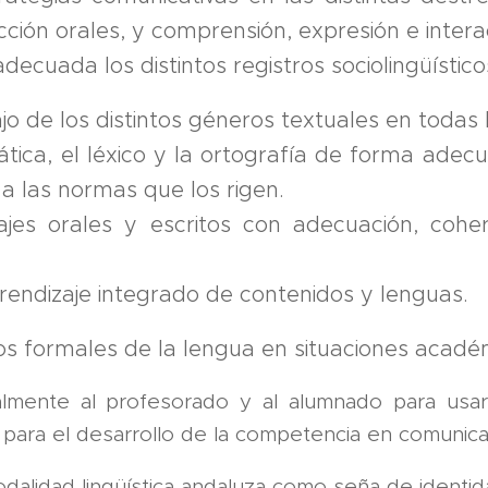
cción orales, y comprensión, expresión e interac
ecuada los distintos registros sociolingüístico
bajo de los distintos géneros textuales en todas
́tica, el léxico y la ortografía de forma adec
 y a las normas que los rigen.
jes orales y escritos con adecuación, coher
rendizaje integrado de contenidos y lenguas.
usos formales de la lengua en situaciones acadé
italmente al profesorado y al alumnado para usa
ra el desarrollo de la competencia en comunicació
alidad lingüística andaluza como seña de identid