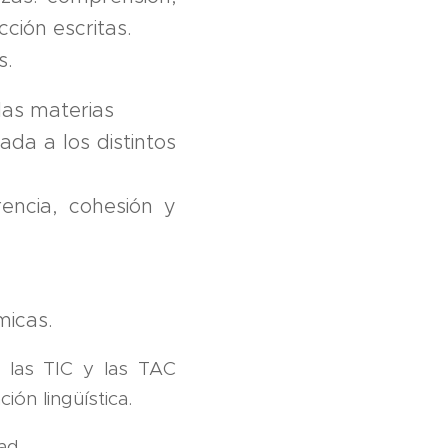
ción escritas.
s.
 las materias
uada a los distintos
encia, cohesión y
micas.
r las TIC y las TAC
n lingüística.
ad.